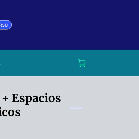
URSO
.
 + Espacios
icos