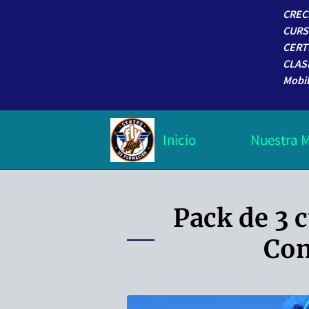
CREC
CURS
CERT
CLAS
Mobil
Inicio
Nuestra M
Trabaja con nosotros
Pack de 3 
Con