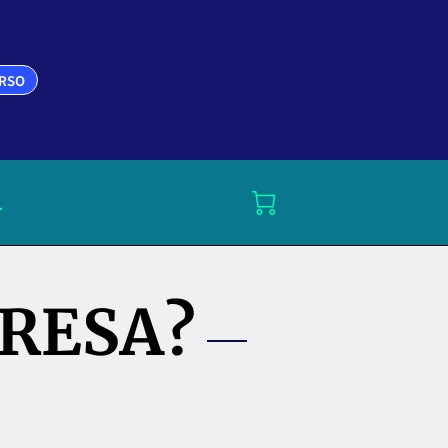
URSO
.
ERESA?