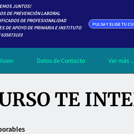
EMOS JUNTOS!
OS DE PREVENCIÓN LABORAL
IFICADOS DE PROFESIONALIDAD
PULSA Y ELIGE TU C
ES DE APOYO DE PRIMARIA E INSTITUTO
 635873103
ision
Datos de Contacto
Ver más ..
Categoria de Cursos
URSO TE INT
borables