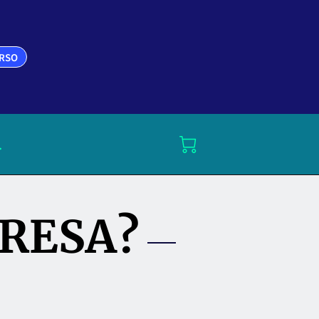
URSO
.
ERESA?