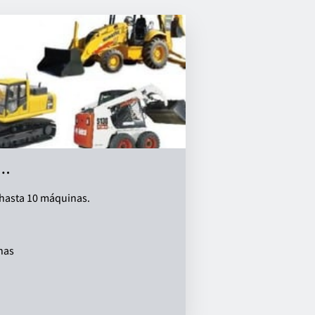
i…
hasta 10 máquinas.
de maquinaria de movimiento de tierra
nas