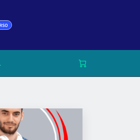
URSO
.